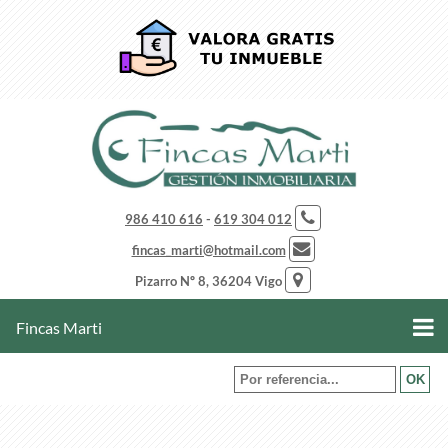
986 410 616
-
619 304 012
fincas_marti@hotmail.com
Pizarro Nº 8, 36204 Vigo
Fincas Marti