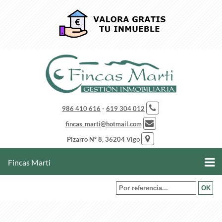
986 410 616
-
619 304 012
fincas_marti@hotmail.com
Pizarro Nº 8, 36204 Vigo
Fincas Marti